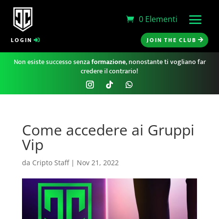
0 Elementi
LOGIN
JOIN THE CLUB
Non esiste successo senza
formazione
, nonostante ti vogliano far
credere il contrario!
Come accedere ai Gruppi
Vip
da
Cripto Staff
|
Nov 21, 2022